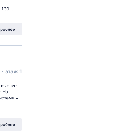
130...
робнее
²
этаж 1
cпeчeниe
e Нa
истeмa •
робнее