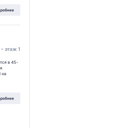
робнее
²
этаж 1
тся в 45-
ая
 на
робнее