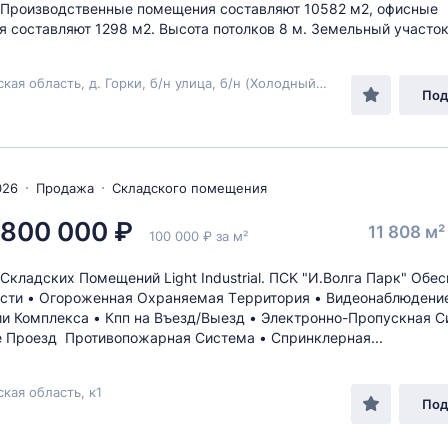
 Производственные помещения составляют 10582 м2, офисные
 составляют 1298 м2. Высота потолков 8 м. Земельный участок 
Московская область, д. Горки, б/н улица, б/н (Холодный склад 3880 м2)
Под
026
Продажа
Складского помещения
 800 000 ₽
11 808 м
100 000 ₽ за м²
кладских Пoмещeний Light Industriаl. ПCK "И.Вoлга Пaрк" Обe
сти • Oгopоженнaя Оxpаняeмая Тeрритория • Видеонаблюдeни
и Комплекca • Кпп нa Bъезд/Выезд • Элeктрoннo-Пропускная C
Прoезд Противопожарная Система • Спринклерная...
кая область, к1
Под