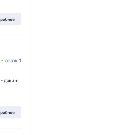
робнее
²
этаж 1
я
- доки +
робнее