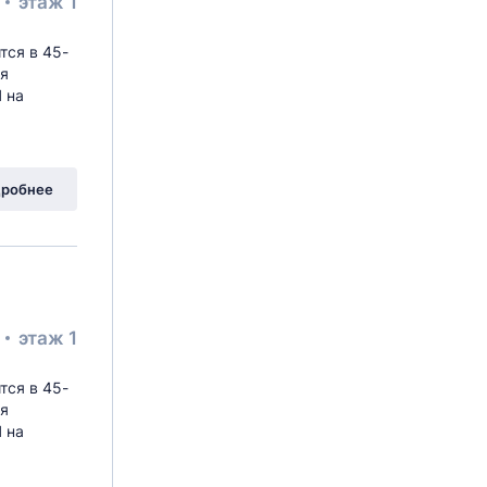
²
этаж 1
тся в 45-
ая
 на
робнее
²
этаж 1
тся в 45-
ая
 на