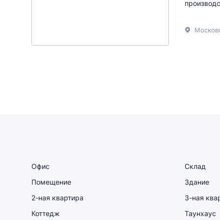
производст
Московс
Офис
Склад
Помещение
Здание
2-ная квартира
3-ная ква
Коттедж
Таунхаус